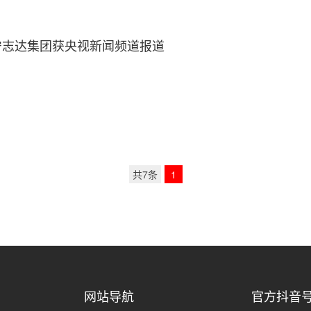
宁志达集团获央视新闻频道报道
共7条
1
网站导航
官方抖音